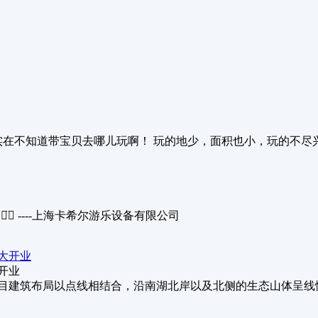
实在不知道带宝贝去哪儿玩啊！ 玩的地少，面积也小，玩的不尽兴
◡̈⃝ ----上海卡希尔游乐设备有限公司
开业
目建筑布局以点线相结合，沿南湖北岸以及北侧的生态山体呈线性分布.