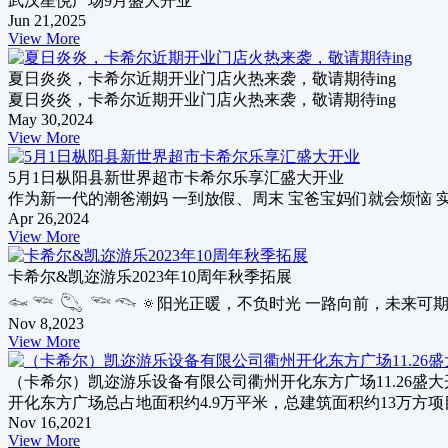
武汉星悦广场9月盛大开业
Jun 21,2025
View More
夏日炎炎，卡希尔近期开业门店火热来袭，敬请期待ing
夏日炎炎，卡希尔近期开业门店火热来袭，敬请期待ing
May 30,2024
View More
5月1日枞阳县新世界超市卡希尔乐享汇盛大开业
作为新一代的潮爸潮妈 一到放假、周末 宝爸宝妈们就会烦恼 
Apr 26,2024
View More
卡希尔&凯迩游乐2023年10周年秋季拓展
𓆜 𓆝 𓆡 𓆝 𓆞 🔅阳光正暖，不负时光 一路向前，未来可期
Nov 8,2023
View More
（卡希尔）凯迩游乐设备有限公司衢州开化东方广场11.26盛大
开化东方广场总占地面积约4.9万平米，总建筑面积约13万方项
Nov 16,2021
View More