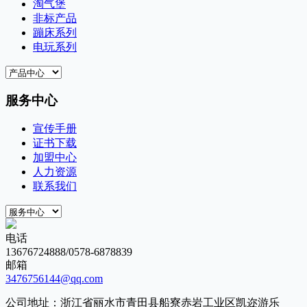
淘气堡
非标产品
蹦床系列
电玩系列
服务中心
宣传手册
证书下载
加盟中心
人力资源
联系我们
电话
13676724888/0578-6878839
邮箱
3476756144@qq.com
公司地址：浙江省丽水市青田县船寮赤岩工业区凯迩游乐